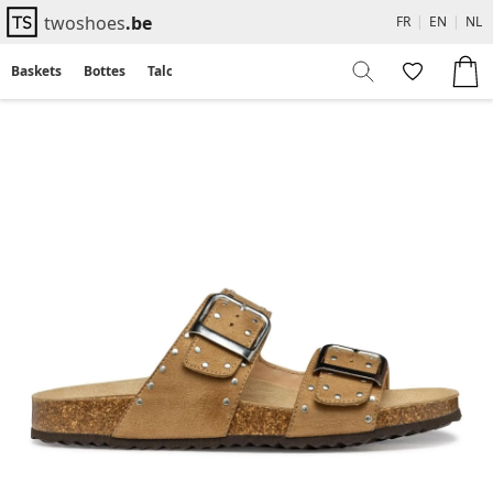
twoshoes
.be
FR
|
EN
|
NL
Baskets
Bottes
Talons
Flats
Sandales