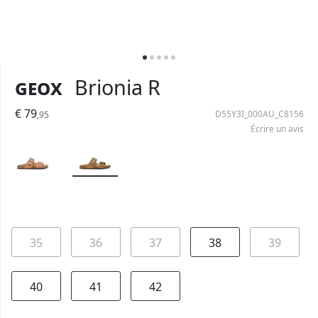
Geox
Brionia R
€ 79
D55Y3I_000AU_C8156
,95
Écrire un avis
35
36
37
38
39
40
41
42