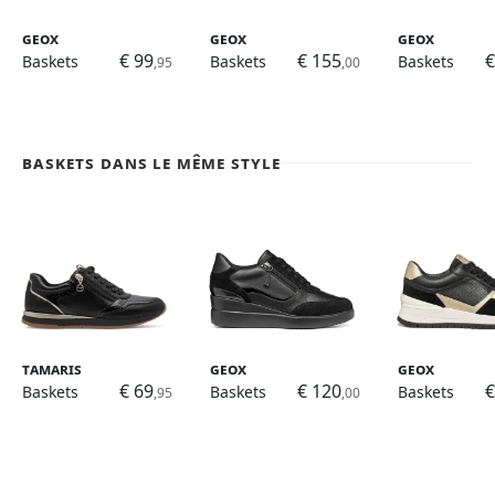
Geox
Geox
Geox
€ 99
€ 155
€
Baskets
Baskets
Baskets
,95
,00
Baskets dans le même style
Tamaris
Geox
Geox
€ 69
€ 120
€
Baskets
Baskets
Baskets
,95
,00