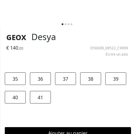
Geox
Desya
€ 140
D5600B_08522_C9999
,00
Écrire un avis
35
36
37
38
39
40
41