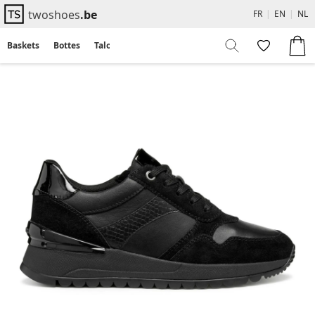
twoshoes
.be
FR
|
EN
|
NL
Baskets
Bottes
Talons
Flats
Sandales