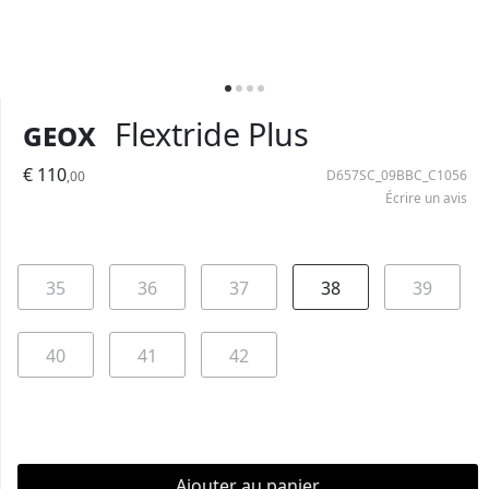
Geox
Flextride Plus
€ 110
D657SC_09BBC_C1056
,00
Écrire un avis
35
36
37
38
39
40
41
42