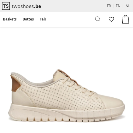
twoshoes
.be
FR
|
EN
|
NL
Baskets
Bottes
Talons
Flats
Sandales