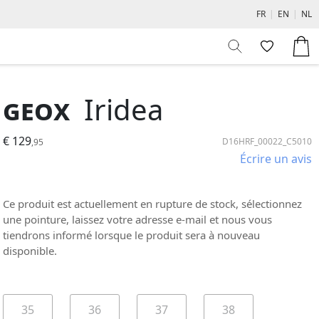
FR
|
EN
|
NL
Geox
Iridea
€ 129
D16HRF_00022_C5010
,95
Écrire un avis
Ce produit est actuellement en rupture de stock, sélectionnez
une pointure, laissez votre adresse e-mail et nous vous
tiendrons informé lorsque le produit sera à nouveau
disponible.
35
36
37
38