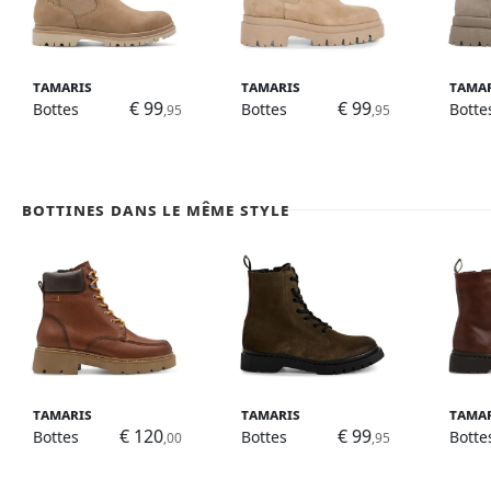
Tamaris
Tamaris
Tama
€ 99
€ 99
Bottes
Bottes
Botte
,95
,95
Bottines dans le même style
Tamaris
Tamaris
Tama
€ 120
€ 99
Bottes
Bottes
Botte
,00
,95