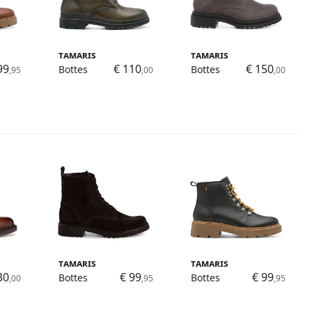
Tamaris
Tamaris
99
€ 110
€ 150
Bottes
Bottes
,95
,00
,00
Tamaris
Tamaris
30
€ 99
€ 99
Bottes
Bottes
,00
,95
,95