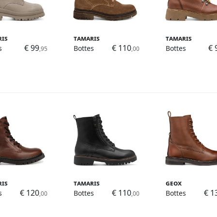
ris
Tamaris
Tamaris
€ 99
€ 110
€ 
s
Bottes
Bottes
,95
,00
ris
Tamaris
Geox
€ 120
€ 110
€ 1
s
Bottes
Bottes
,00
,00