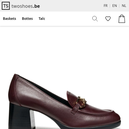
twoshoes
.be
FR
|
EN
|
NL
Baskets
Bottes
Talons
Flats
Sandales