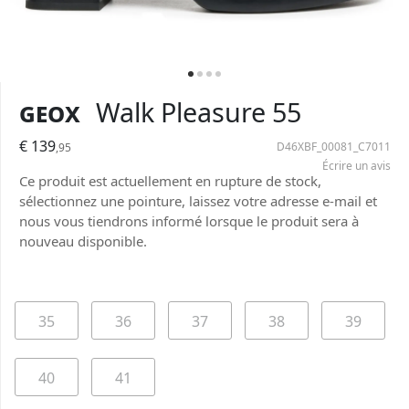
Geox
Walk Pleasure 55
€ 139
D46XBF_00081_C7011
,95
Écrire un avis
Ce produit est actuellement en rupture de stock,
sélectionnez une pointure, laissez votre adresse e-mail et
nous vous tiendrons informé lorsque le produit sera à
nouveau disponible.
35
36
37
38
39
40
41