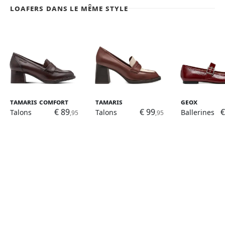
Loafers dans le même style
Tamaris Comfort
Tamaris
Geox
€ 89
€ 99
€
Talons
Talons
Ballerines
,95
,95