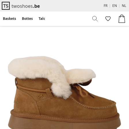
twoshoes
.be
FR
|
EN
|
NL
Baskets
Bottes
Talons
Flats
Sandales