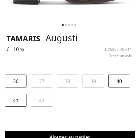
Tamaris
Augusti
€ 110
1-25367-45-311
,00
Écrire un avis
36
37
38
39
40
41
42