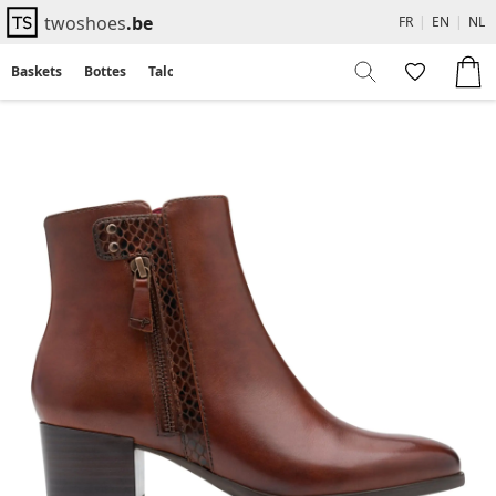
twoshoes
.be
FR
|
EN
|
NL
Baskets
Bottes
Talons
Flats
Sandales