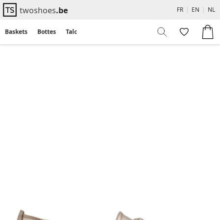
twoshoes
.be
FR
|
EN
|
NL
Baskets
Bottes
Talons
Flats
Sandales