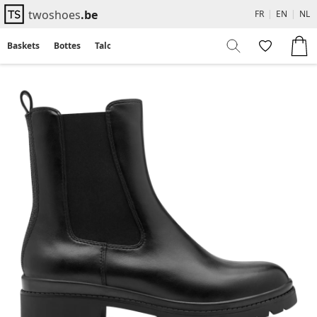
twoshoes
.be
FR
|
EN
|
NL
Baskets
Bottes
Talons
Flats
Sandales