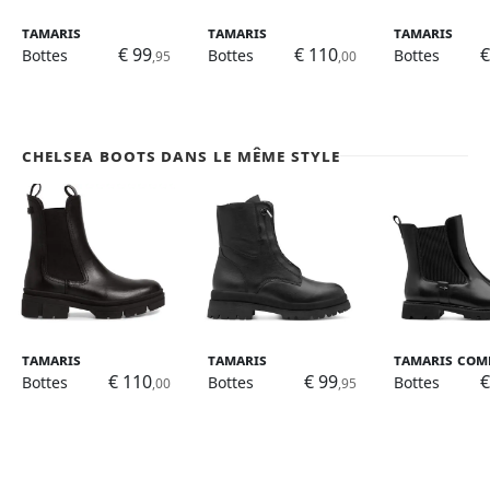
Tamaris
Tamaris
Tamaris
€ 99
€ 110
€
Bottes
Bottes
Bottes
,95
,00
Chelsea Boots dans le même style
Tamaris
Tamaris
Tamaris Com
€ 110
€ 99
€
Bottes
Bottes
Bottes
,00
,95