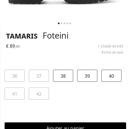
Tamaris
Foteini
€ 89
1-25428-43-043
,95
Écrire un avis
36
37
38
39
40
41
42