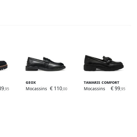
Geox
Tamaris Comfort
89
€ 110
€ 99
Mocassins
Mocassins
,95
,00
,95