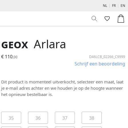
NL
|
FR
|
EN
Geox
Arlara
€ 110
D46LCB_02266_C9999
,00
Schrijf een beoordeling
Dit product is momenteel uitverkocht, selecteer een maat, laat
je e-mail adres achter en we houden je op de hoogte wanneer
het opnieuw bestelbaar is.
35
36
37
38