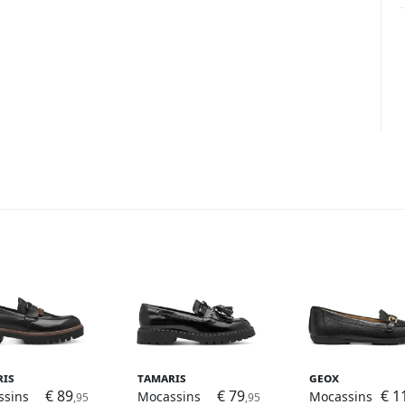
ris
Tamaris
Geox
€ 89
€ 79
€ 1
ssins
Mocassins
Mocassins
,95
,95