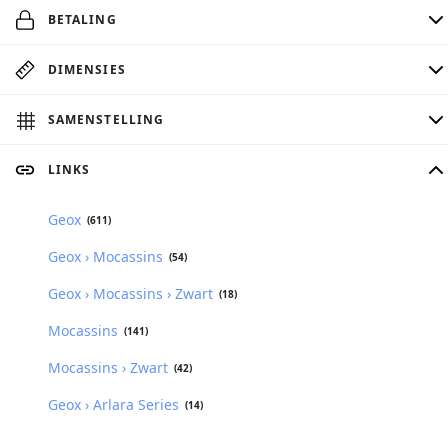
BETALING
DIMENSIES
SAMENSTELLING
LINKS
Geox
(611)
Geox › Mocassins
(54)
Geox › Mocassins › Zwart
(18)
Mocassins
(141)
Mocassins › Zwart
(42)
Geox › Arlara Series
(14)