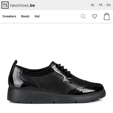
twoshoes
.be
NL
|
FR
|
EN
Sneakers
Boots
Hakken
Flats
Sandalen