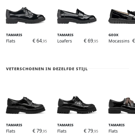
Tamaris
Tamaris
Geox
€ 64
€ 69
€
Flats
Loafers
Mocassins
,95
,95
Veterschoenen in dezelfde stijl
Tamaris
Tamaris
Tamaris
€ 79
€ 79
Flats
Flats
Flats
,95
,95