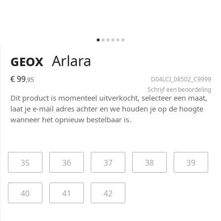
Geox
Arlara
€ 99
D04LCI_08502_C9999
,95
Schrijf een beoordeling
Dit product is momenteel uitverkocht, selecteer een maat,
laat je e-mail adres achter en we houden je op de hoogte
wanneer het opnieuw bestelbaar is.
35
36
37
38
39
40
41
42