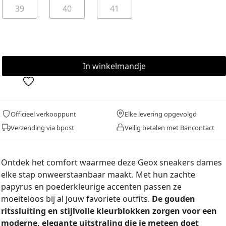
39
40
41
Officieel verkooppunt
Elke levering opgevolgd
Verzending via bpost
Veilig betalen met Bancontact
Ontdek het comfort waarmee deze Geox sneakers dames
elke stap onweerstaanbaar maakt. Met hun zachte
papyrus en poederkleurige accenten passen ze
moeiteloos bij al jouw favoriete outfits.
De gouden
ritssluiting en stijlvolle kleurblokken zorgen voor een
moderne, elegante uitstraling die je meteen doet