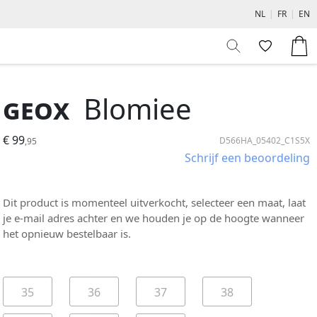
NL
|
FR
|
EN
Geox
Blomiee
€ 99
D566HA_05402_C1S5X
,95
Schrijf een beoordeling
Dit product is momenteel uitverkocht, selecteer een maat, laat
je e-mail adres achter en we houden je op de hoogte wanneer
het opnieuw bestelbaar is.
35
36
37
38