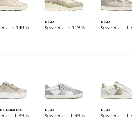
Geox
Geox
€ 140
€ 119
€ 
kers
Sneakers
Sneakers
,00
,95
ris Comfort
Geox
Geox
€ 89
€ 99
€ 
kers
Sneakers
Sneakers
,95
,95