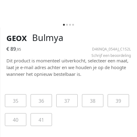
Geox
Bulmya
€ 89
D46NQA_054AJ_C1S2L
,95
Schrijf een beoordeling
Dit product is momenteel uitverkocht, selecteer een maat,
laat je e-mail adres achter en we houden je op de hoogte
wanneer het opnieuw bestelbaar is.
35
36
37
38
39
40
41