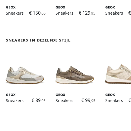
Geox
Geox
Geox
€ 150
€ 129
€
Sneakers
Sneakers
Sneakers
,00
,95
Sneakers in dezelfde stijl
Geox
Geox
Geox
€ 89
€ 99
€
Sneakers
Sneakers
Sneakers
,95
,95