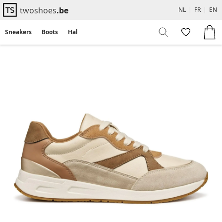
twoshoes
.be
NL
|
FR
|
EN
Sneakers
Boots
Hakken
Flats
Sandalen