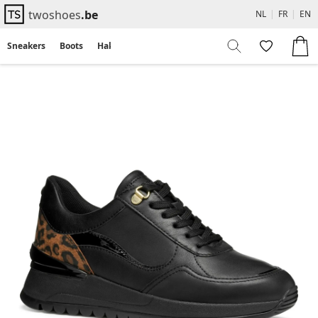
twoshoes
.be
NL
|
FR
|
EN
Sneakers
Boots
Hakken
Flats
Sandalen