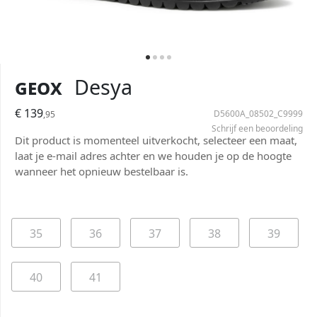
Geox
Desya
€ 139
D5600A_08502_C9999
,95
Schrijf een beoordeling
Dit product is momenteel uitverkocht, selecteer een maat,
laat je e-mail adres achter en we houden je op de hoogte
wanneer het opnieuw bestelbaar is.
35
36
37
38
39
40
41