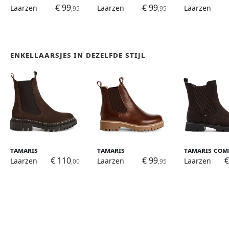
€ 99
€ 99
Laarzen
Laarzen
Laarzen
,95
,95
Enkellaarsjes in dezelfde stijl
Tamaris
Tamaris
Tamaris Com
€ 110
€ 99
€
Laarzen
Laarzen
Laarzen
,00
,95