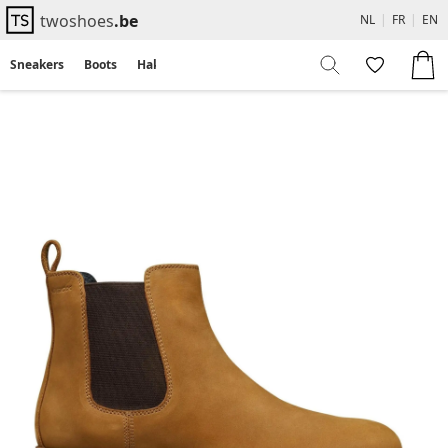
twoshoes
.be
NL
|
FR
|
EN
Sneakers
Boots
Hakken
Flats
Sandalen