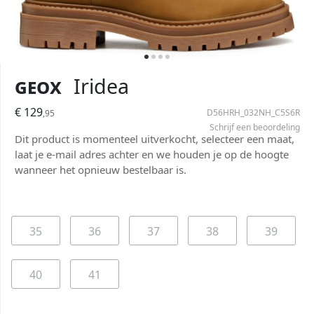
Geox
Iridea
€ 129
D56HRH_032NH_C5S6R
,95
Schrijf een beoordeling
Dit product is momenteel uitverkocht, selecteer een maat,
laat je e-mail adres achter en we houden je op de hoogte
wanneer het opnieuw bestelbaar is.
35
36
37
38
39
40
41