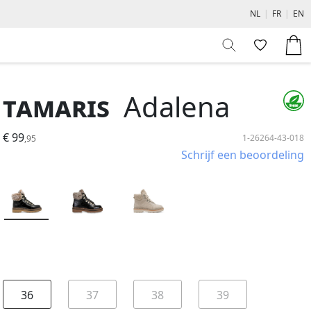
NL
|
FR
|
EN
Tamaris
Adalena
€ 99
1-26264-43-018
,95
Schrijf een beoordeling
36
37
38
39