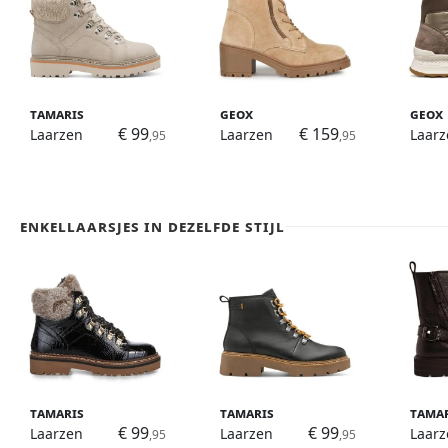
Tamaris
Geox
Geox
€ 99
€ 159
Laarzen
Laarzen
Laarz
,95
,95
Enkellaarsjes in dezelfde stijl
Tamaris
Tamaris
Tama
€ 99
€ 99
Laarzen
Laarzen
Laarz
,95
,95