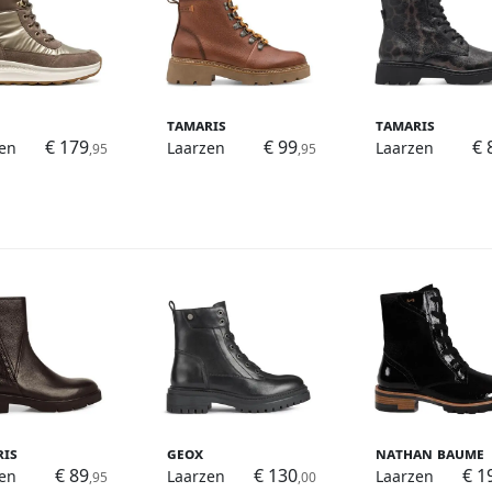
Tamaris
Tamaris
€ 179
€ 99
€ 
en
Laarzen
Laarzen
,95
,95
ris
Geox
Nathan Baume
€ 89
€ 130
€ 1
en
Laarzen
Laarzen
,95
,00