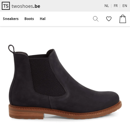
twoshoes
.be
NL
|
FR
|
EN
Sneakers
Boots
Hakken
Flats
Sandalen