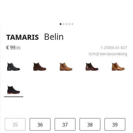
Tamaris
Belin
€ 99
1-25056-41-827
,95
Schrijf een beoordeling
35
36
37
38
39