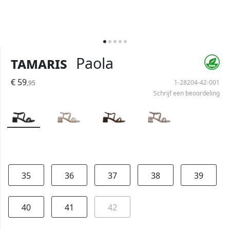
Tamaris
Paola
€ 59
1-28204-42-001
,95
Schrijf een beoordeling
35
36
37
38
39
40
41
42