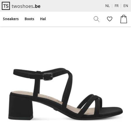
twoshoes
.be
NL
|
FR
|
EN
Sneakers
Boots
Hakken
Flats
Sandalen