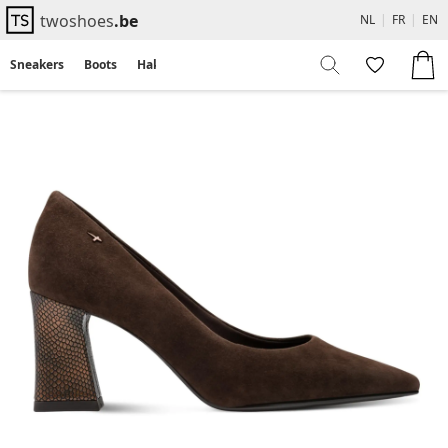
twoshoes
.be
NL
|
FR
|
EN
Sneakers
Boots
Hakken
Flats
Sandalen