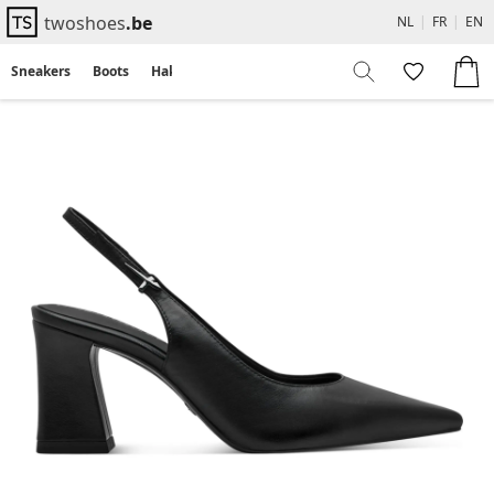
twoshoes
.be
NL
|
FR
|
EN
Sneakers
Boots
Hakken
Flats
Sandalen