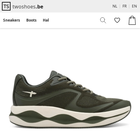
twoshoes
.be
NL
|
FR
|
EN
Sneakers
Boots
Hakken
Flats
Sandalen