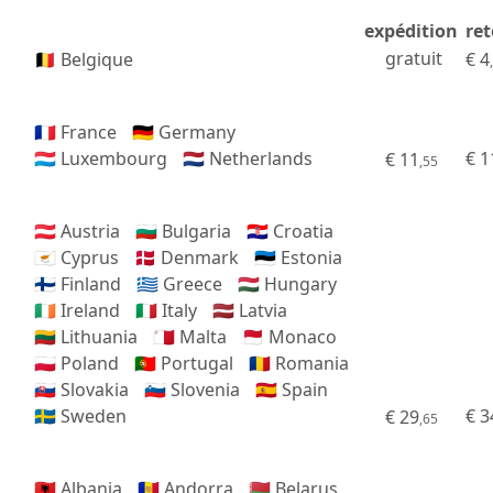
expédition
re
gratuit
🇧🇪 Belgique
€
4
🇫🇷 France
🇩🇪 Germany
🇱🇺 Luxembourg
🇳🇱 Netherlands
€ 1
€ 11
,55
🇦🇹 Austria
🇧🇬 Bulgaria
🇭🇷 Croatia
🇨🇾 Cyprus
🇩🇰 Denmark
🇪🇪 Estonia
🇫🇮 Finland
🇬🇷 Greece
🇭🇺 Hungary
🇮🇪 Ireland
🇮🇹 Italy
🇱🇻 Latvia
🇱🇹 Lithuania
🇲🇹 Malta
🇲🇨 Monaco
🇵🇱 Poland
🇵🇹 Portugal
🇷🇴 Romania
🇸🇰 Slovakia
🇸🇮 Slovenia
🇪🇸 Spain
🇸🇪 Sweden
€ 3
€ 29
,65
🇦🇱 Albania
🇦🇩 Andorra
🇧🇾 Belarus