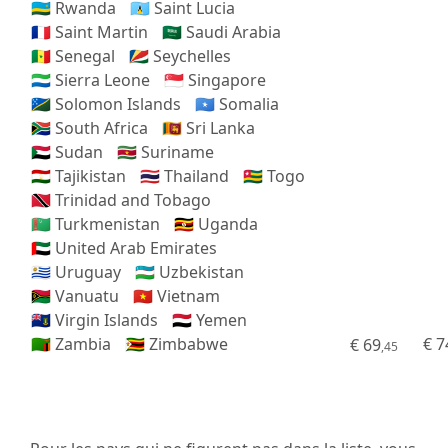
🇷🇼 Rwanda
🇱🇨 Saint Lucia
🇲🇫 Saint Martin
🇸🇦 Saudi Arabia
🇸🇳 Senegal
🇸🇨 Seychelles
🇸🇱 Sierra Leone
🇸🇬 Singapore
🇸🇧 Solomon Islands
🇸🇴 Somalia
🇿🇦 South Africa
🇱🇰 Sri Lanka
🇸🇩 Sudan
🇸🇷 Suriname
🇹🇯 Tajikistan
🇹🇭 Thailand
🇹🇬 Togo
🇹🇹 Trinidad and Tobago
🇹🇲 Turkmenistan
🇺🇬 Uganda
🇦🇪 United Arab Emirates
🇺🇾 Uruguay
🇺🇿 Uzbekistan
🇻🇺 Vanuatu
🇻🇳 Vietnam
🇻🇬 Virgin Islands
🇾🇪 Yemen
🇿🇲 Zambia
🇿🇼 Zimbabwe
€ 7
€ 69
,45