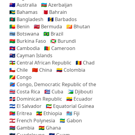
🇦🇺 Australia
🇦🇿 Azerbaijan
🇧🇸 Bahamas
🇧🇭 Bahrain
🇧🇩 Bangladesh
🇧🇧 Barbados
🇧🇯 Benin
🇧🇲 Bermuda
🇧🇹 Bhutan
🇧🇼 Botswana
🇧🇷 Brazil
🇧🇫 Burkina Faso
🇧🇮 Burundi
🇰🇭 Cambodia
🇨🇲 Cameroon
🇰🇾 Cayman Islands
🇨🇫 Central African Republic
🇹🇩 Chad
🇨🇱 Chile
🇨🇳 China
🇨🇴 Colombia
🇨🇬 Congo
🇨🇩 Congo, Democratic Republic of the
🇨🇷 Costa Rica
🇨🇺 Cuba
🇩🇯 Djibouti
🇩🇴 Dominican Republic
🇪🇨 Ecuador
🇸🇻 El Salvador
🇬🇶 Equatorial Guinea
🇪🇷 Eritrea
🇪🇹 Ethiopia
🇫🇯 Fiji
🇵🇫 French Polynesia
🇬🇦 Gabon
🇬🇲 Gambia
🇬🇭 Ghana