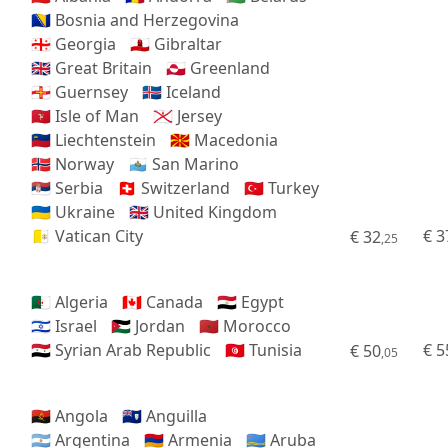
🇧🇦 Bosnia and Herzegovina
🇬🇪 Georgia
🇬🇮 Gibraltar
🇬🇧 Great Britain
🇬🇱 Greenland
🇬🇬 Guernsey
🇮🇸 Iceland
🇮🇲 Isle of Man
🇯🇪 Jersey
🇱🇮 Liechtenstein
🇲🇰 Macedonia
🇳🇴 Norway
🇸🇲 San Marino
🇷🇸 Serbia
🇨🇭 Switzerland
🇹🇷 Turkey
🇺🇦 Ukraine
🇬🇧 United Kingdom
🇻🇦 Vatican City
€ 3
€ 32
,25
🇩🇿 Algeria
🇨🇦 Canada
🇪🇬 Egypt
🇮🇱 Israel
🇯🇴 Jordan
🇲🇦 Morocco
🇸🇾 Syrian Arab Republic
🇹🇳 Tunisia
€ 5
€ 50
,05
🇦🇴 Angola
🇦🇮 Anguilla
🇦🇷 Argentina
🇦🇲 Armenia
🇦🇼 Aruba