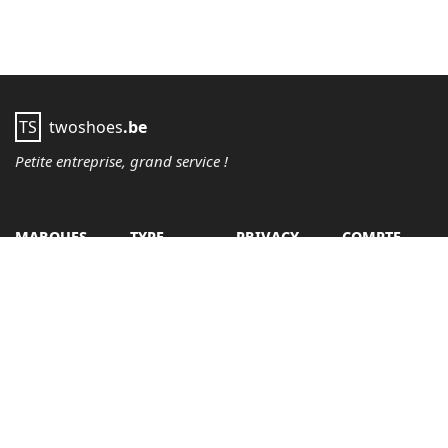
TS
twoshoes
.be
Petite entreprise, grand service !
Marques
Type
Privacy
Compte
Geox
baskets
préférences
enregistrer
Tamaris
sandales
policy
login
Tamaris Comfort
talons
cookies
logout
Tango
flats
Nø Name
bottes
Skechers