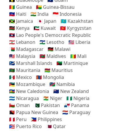
🇬🇵 Guadeloupe
🇬🇺 Guam
🇬🇳 Guinea
🇬🇼 Guinea-Bissau
🇭🇹 Haiti
🇮🇳 India
🇮🇩 Indonesia
🇯🇲 Jamaica
🇯🇵 Japan
🇰🇿 Kazakhstan
🇰🇪 Kenya
🇰🇼 Kuwait
🇰🇬 Kyrgyzstan
🇱🇦 Lao People's Democratic Republic
🇱🇧 Lebanon
🇱🇸 Lesotho
🇱🇷 Liberia
🇲🇬 Madagascar
🇲🇼 Malawi
🇲🇾 Malaysia
🇲🇻 Maldives
🇲🇱 Mali
🇲🇭 Marshall Islands
🇲🇶 Martinique
🇲🇷 Mauritania
🇲🇺 Mauritius
🇲🇽 Mexico
🇲🇳 Mongolia
🇲🇿 Mozambique
🇳🇦 Namibia
🇳🇨 New Caledonia
🇳🇿 New Zealand
🇳🇮 Nicaragua
🇳🇪 Niger
🇳🇬 Nigeria
🇴🇲 Oman
🇵🇰 Pakistan
🇵🇦 Panama
🇵🇬 Papua New Guinea
🇵🇾 Paraguay
🇵🇪 Peru
🇵🇭 Philippines
🇵🇷 Puerto Rico
🇶🇦 Qatar