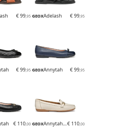
lash
€ 99
Geox
Adelash
€ 99
,95
,95
ytah
€ 99
Geox
Annytah
€ 99
,95
,95
ytah
€ 110
Geox
Annytah Moc
€ 110
,00
,00