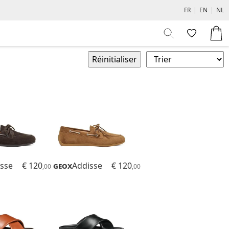
FR
|
EN
|
NL
sse
€ 120
Geox
Addisse
€ 120
,00
,00