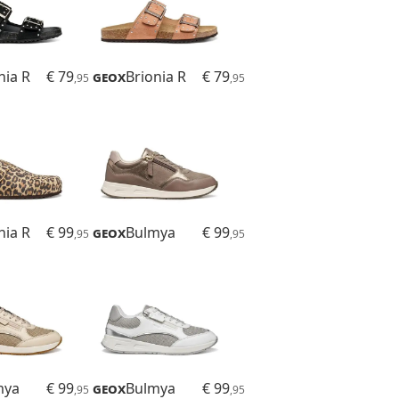
nia R
€ 79
Geox
Brionia R
€ 79
,95
,95
nia R
€ 99
Geox
Bulmya
€ 99
,95
,95
mya
€ 99
Geox
Bulmya
€ 99
,95
,95