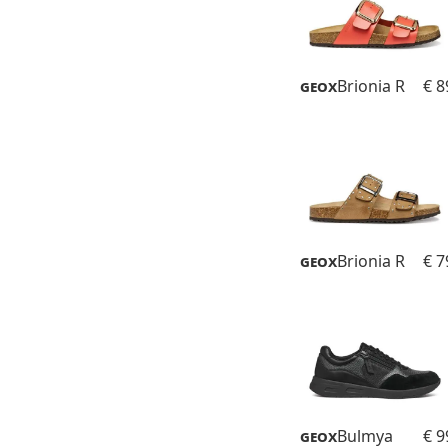
Geox
Brionia R
€ 8
Geox
Brionia R
€ 7
Geox
Bulmya
€ 9