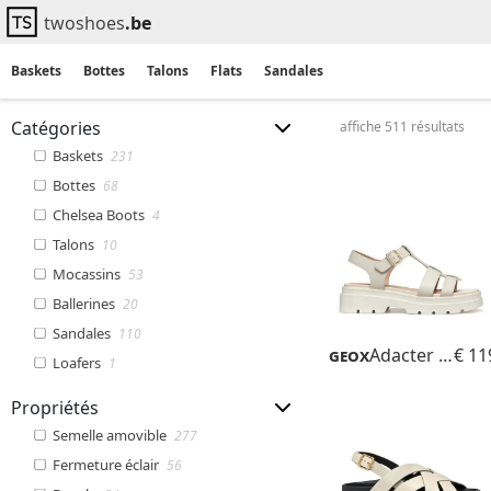
twoshoes
.be
Baskets
Bottes
Talons
Flats
Sandales
Catégories
affiche 511 résultats
Baskets
231
Bottes
68
Chelsea Boots
4
Talons
10
Mocassins
53
Ballerines
20
Sandales
110
Geox
Adacter S B
€ 11
Loafers
1
Propriétés
Semelle amovible
277
Fermeture éclair
56