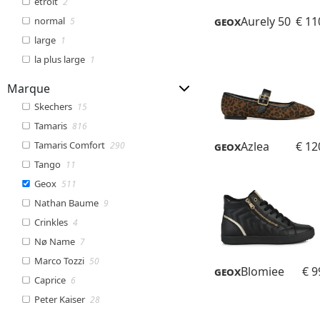
étroit
2
Geox
Aurely 50
€ 11
normal
5
large
1
la plus large
1
Marque
Skechers
15
Tamaris
816
Tamaris Comfort
Geox
Azlea
€ 12
290
Tango
11
Geox
511
Nathan Baume
9
Crinkles
4
Nø Name
7
Marco Tozzi
50
Geox
Blomiee
€ 9
Caprice
6
Peter Kaiser
28