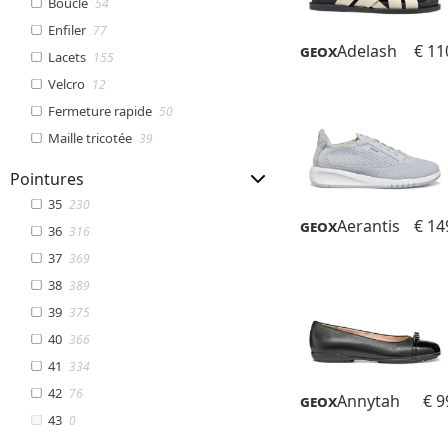
Boucle
54
Enfiler
77
Geox
Adelash
€ 11
Lacets
155
Velcro
12
Fermeture rapide
50
Maille tricotée
39
Pointures
35
230
Geox
Aerantis
€ 14
36
316
37
369
38
389
39
375
40
366
41
334
42
76
Geox
Annytah
€ 9
43
0