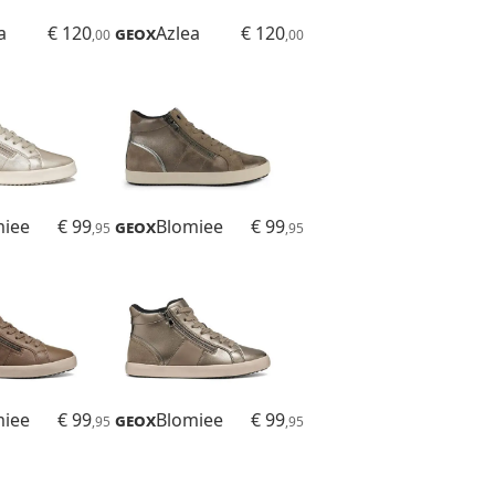
a
€ 120
Geox
Azlea
€ 120
,00
,00
miee
€ 99
Geox
Blomiee
€ 99
,95
,95
miee
€ 99
Geox
Blomiee
€ 99
,95
,95