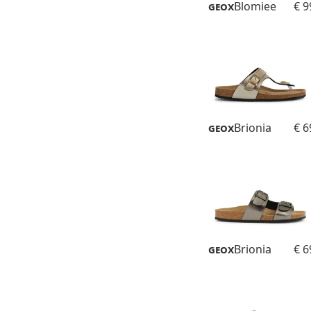
Geox
Blomiee
€ 9
Geox
Brionia
€ 6
Geox
Brionia
€ 6