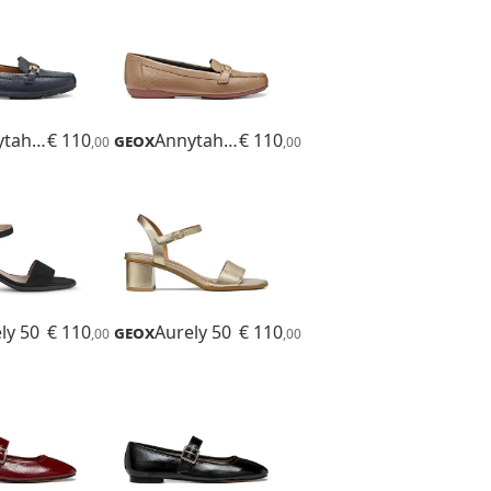
Annytah Moc B
€ 110
Geox
Annytah Moc B
€ 110
,00
,00
ly 50
€ 110
Geox
Aurely 50
€ 110
,00
,00