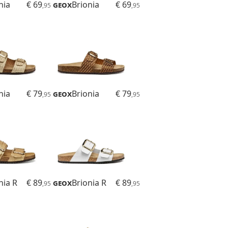
nia
€ 69
Geox
Brionia
€ 69
,95
,95
nia
€ 79
Geox
Brionia
€ 79
,95
,95
nia R
€ 89
Geox
Brionia R
€ 89
,95
,95