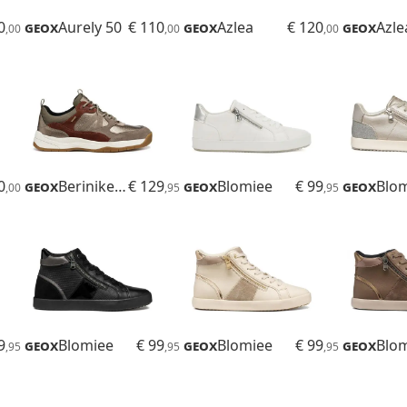
0
Geox
Aurely 50
€ 110
Geox
Azlea
€ 120
Geox
Azle
,00
,00
,00
0
Geox
Berinike B Abx
€ 129
Geox
Blomiee
€ 99
Geox
Blo
,00
,95
,95
9
Geox
Blomiee
€ 99
Geox
Blomiee
€ 99
Geox
Blo
,95
,95
,95