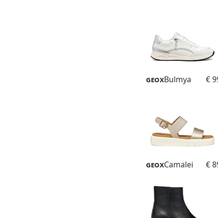
Geox
Bulmya
€ 9
Geox
Camalei
€ 8