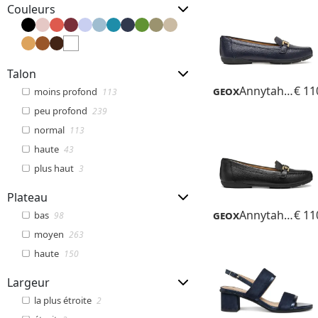
Couleurs
Talon
Geox
Annytah Moc
€ 11
moins profond
113
peu profond
239
normal
113
haute
43
plus haut
3
Plateau
Geox
Annytah Moc B
€ 11
bas
98
moyen
263
haute
150
Largeur
la plus étroite
2