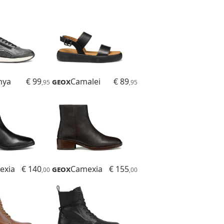
mya
€ 99
Geox
Camalei
€ 89
,95
,95
exia
€ 140
Geox
Camexia
€ 155
,00
,00