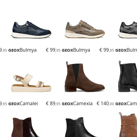
9
Geox
Bulmya
€ 99
Geox
Bulmya
€ 99
Geox
Bul
,95
,95
,95
9
Geox
Camalei
€ 89
Geox
Camexia
€ 140
Geox
Cam
,95
,95
,00