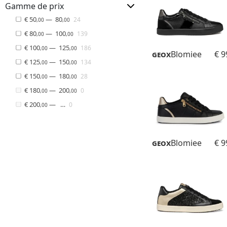
Gamme de prix
€ 50
—
80
24
,00
,00
€ 80
—
100
139
,00
,00
€ 100
—
125
186
,00
,00
Geox
Blomiee
€ 9
€ 125
—
150
134
,00
,00
€ 150
—
180
28
,00
,00
€ 180
—
200
0
,00
,00
€ 200
— …
0
,00
Geox
Blomiee
€ 9