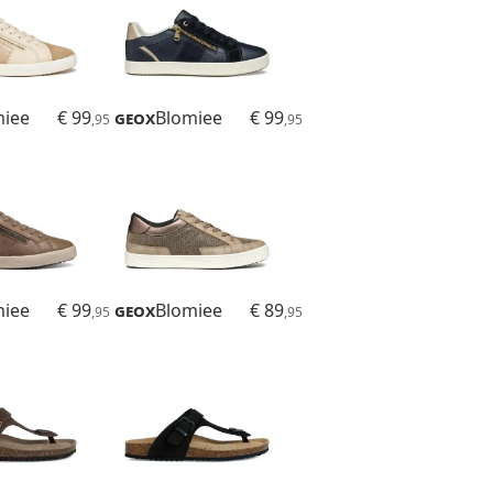
miee
€ 99
Geox
Blomiee
€ 99
,95
,95
miee
€ 99
Geox
Blomiee
€ 89
,95
,95