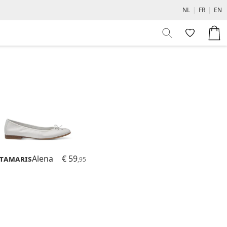
NL
|
FR
|
EN
Tamaris
Alena
€ 59
,95