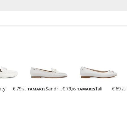
aty
€ 79
Tamaris
Sandrina
€ 79
Tamaris
Tali
€ 69
,95
,95
,95