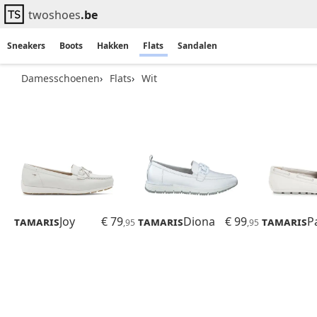
twoshoes
.be
Sneakers
Boots
Hakken
Flats
Sandalen
Damesschoenen
Flats
Wit
Tamaris
Joy
€ 79
Tamaris
Diona
€ 99
Tamaris
P
,95
,95