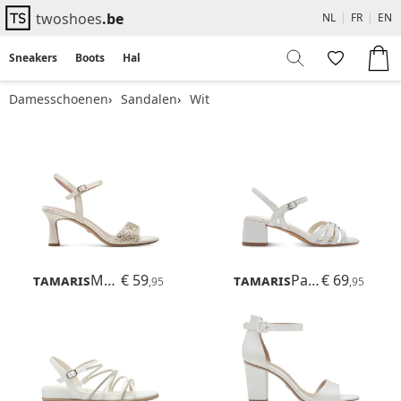
twoshoes
.be
NL
|
FR
|
EN
Sneakers
Boots
Hakken
Flats
Sandalen
Damesschoenen
Sandalen
Wit
Tamaris
Meliah
€ 59
Tamaris
Paola
€ 69
,95
,95