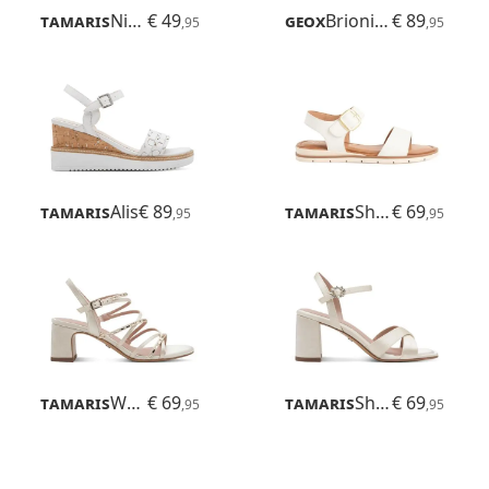
Tamaris
Nirmala
€ 49
Geox
Brionia R
€ 89
,95
,95
Tamaris
Alis
€ 89
Tamaris
Shanza
€ 69
,95
,95
Tamaris
Whitnee
€ 69
Tamaris
Shanaia
€ 69
,95
,95