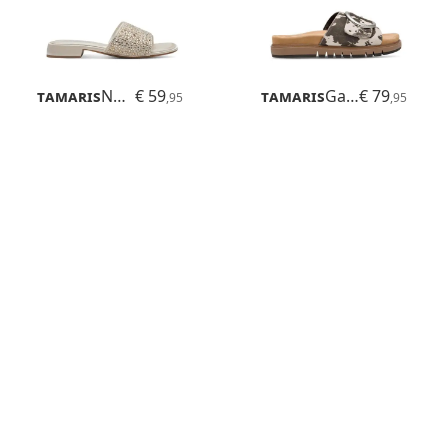
Tamaris
Novika
€ 59
Tamaris
Gafu
€ 79
,95
,95