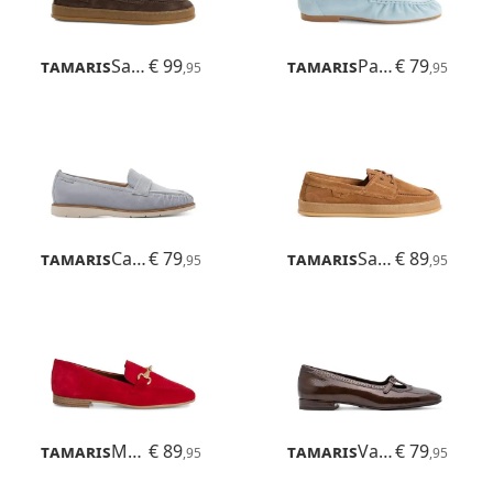
Tamaris
Samina
€ 99
Tamaris
Paulinha
€ 79
,95
,95
Tamaris
Careen
€ 79
Tamaris
Samina
€ 89
,95
,95
Tamaris
Maybritt
€ 89
Tamaris
Varesa
€ 79
,95
,95