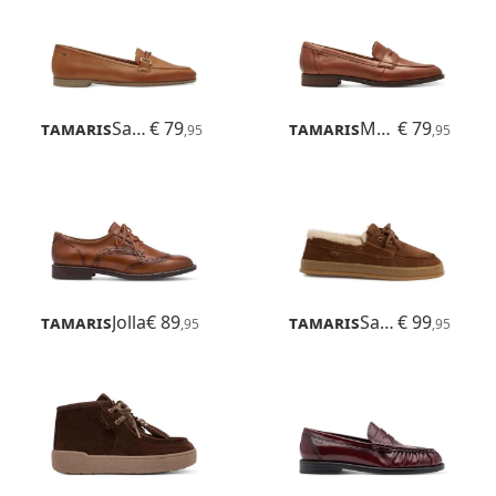
Tamaris
Sandrina
€ 79
Tamaris
Mulika
€ 79
,95
,95
Tamaris
Jolla
€ 89
Tamaris
Samina
€ 99
,95
,95