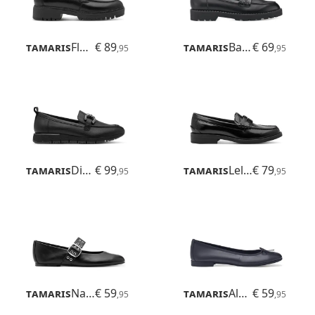
Tamaris
Flora
€ 89
Tamaris
Badam
€ 69
,95
,95
Tamaris
Diona
€ 99
Tamaris
Lelani
€ 79
,95
,95
Tamaris
Nanala
€ 59
Tamaris
Alena
€ 59
,95
,95