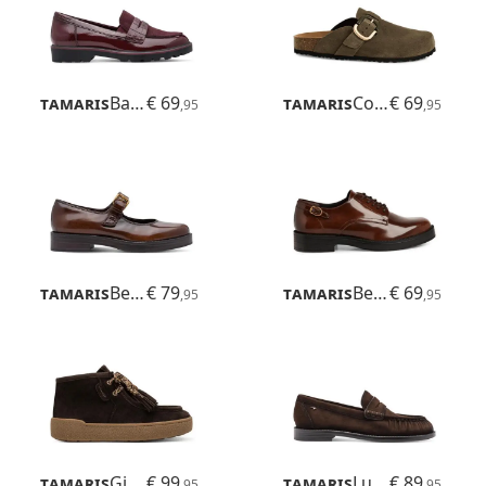
Tamaris
Badam
€ 69
Tamaris
Corra
€ 69
,95
,95
Tamaris
Betina
€ 79
Tamaris
Betina
€ 69
,95
,95
Tamaris
Ginger
€ 99
Tamaris
Ludmila
€ 89
,95
,95