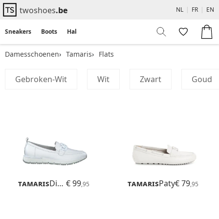
twoshoes
.be
NL
|
FR
|
EN
Sneakers
Boots
Hakken
Flats
Sandalen
Damesschoenen
Tamaris
Flats
Gebroken-Wit
Wit
Zwart
Goud
Tamaris
Diona
€ 99
Tamaris
Paty
€ 79
,95
,95