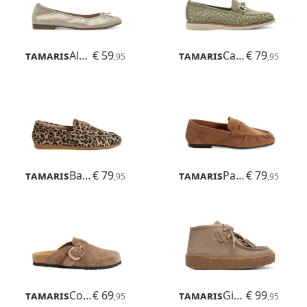
Tamaris
Alena
€ 59
Tamaris
Careen
€ 79
,95
,95
Tamaris
Baiana
€ 79
Tamaris
Paulinha
€ 79
,95
,95
Tamaris
Corra
€ 69
Tamaris
Ginger
€ 99
,95
,95