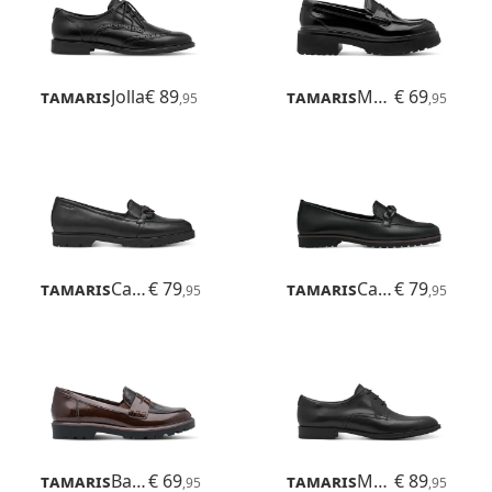
Tamaris
Jolla
€ 89
Tamaris
Marinia
€ 69
,95
,95
Tamaris
Careen
€ 79
Tamaris
Careen
€ 79
,95
,95
Tamaris
Badam
€ 69
Tamaris
Mulika
€ 89
,95
,95