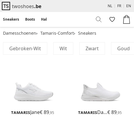
twoshoes
.be
NL
|
FR
|
EN
Sneakers
Boots
Hakken
Flats
Sandalen
Damesschoenen
Tamaris-Comfort
Sneakers
Gebroken-Wit
Wit
Zwart
Goud
Tamaris
Jane
€ 89
Tamaris
Daisy
€ 89
,95
,95