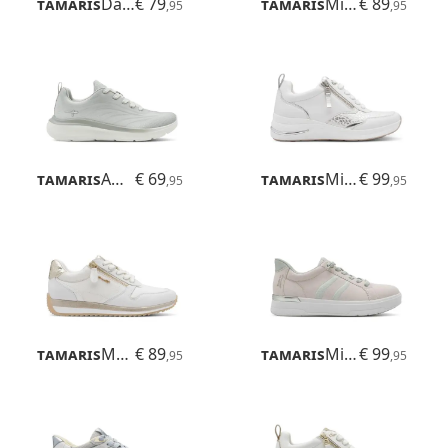
Tamaris
Daisy
€ 79
Tamaris
Milly
€ 89
,95
,95
Tamaris
Amelie
€ 69
Tamaris
Milana
€ 99
,95
,95
Tamaris
Mona
€ 89
Tamaris
Milly
€ 99
,95
,95