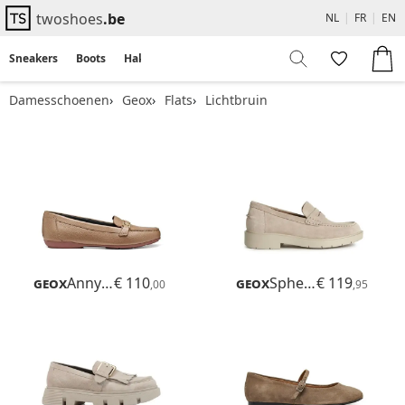
twoshoes
.be
NL
|
FR
|
EN
Sneakers
Boots
Hakken
Flats
Sandalen
Damesschoenen
Geox
Flats
Lichtbruin
Geox
Annytah Moc B
€ 110
Geox
Spherica Ec1 B
€ 119
,00
,95