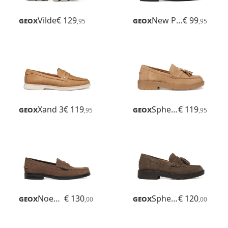
Geox
Vilde
€ 129
Geox
New Palmaria
€ 99
,95
,95
Geox
Xand 3
€ 119
Geox
Spherica Ec1 B
€ 119
,95
,95
Geox
Noemen
€ 130
Geox
Spherica Ec1 B
€ 120
,00
,00