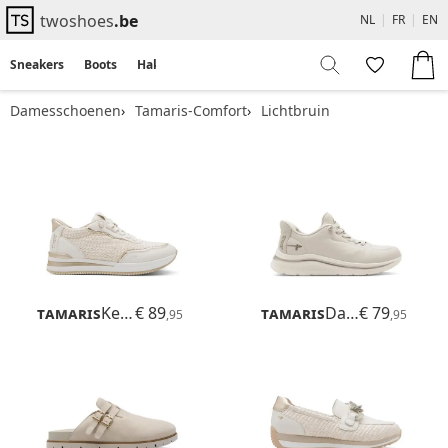
twoshoes
.be
NL
|
FR
|
EN
Sneakers
Boots
Hakken
Flats
Sandalen
Damesschoenen
Tamaris-Comfort
Lichtbruin
Tamaris
Kelly
€ 89
Tamaris
Daisy
€ 79
,95
,95