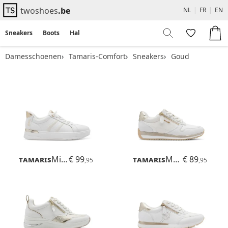
twoshoes
.be
NL
|
FR
|
EN
Sneakers
Boots
Hakken
Flats
Sandalen
Damesschoenen
Tamaris-Comfort
Sneakers
Goud
Tamaris
Milly
€ 99
Tamaris
Mona
€ 89
,95
,95