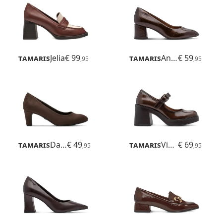
Tamaris
Jelia
€ 99
Tamaris
Anguria
€ 59
,95
,95
Tamaris
Daenerys
€ 49
Tamaris
Vicenza
€ 69
,95
,95