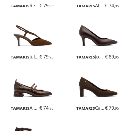
Tamaris
Reyna
€ 79
Tamaris
Almira
€ 74
,95
,95
Tamaris
Juliane
€ 79
Tamaris
Joane
€ 89
,95
,95
Tamaris
Almira
€ 74
Tamaris
Candie
€ 79
,95
,95