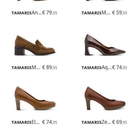
Tamaris
Angatha
€ 79
Tamaris
Marilu
€ 59
,95
,95
Tamaris
Marbella
€ 89
Tamaris
Aquila
€ 74
,95
,95
Tamaris
Elenia
€ 74
Tamaris
Zealot
€ 69
,95
,95