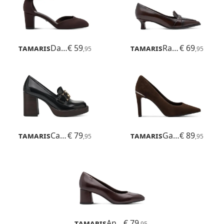
Tamaris
Daenerys
€ 59
Tamaris
Raviola
€ 69
,95
,95
Tamaris
Cassia
€ 79
Tamaris
Gabbe
€ 89
,95
,95
Tamaris
Anguria
€ 79
,95