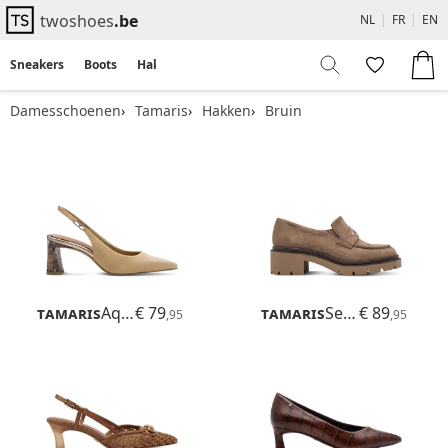
twoshoes
.be
NL
|
FR
|
EN
Sneakers
Boots
Hakken
Flats
Sandalen
Damesschoenen
Tamaris
Hakken
Bruin
Tamaris
Aquila
€ 79
Tamaris
Selmira
€ 89
,95
,95