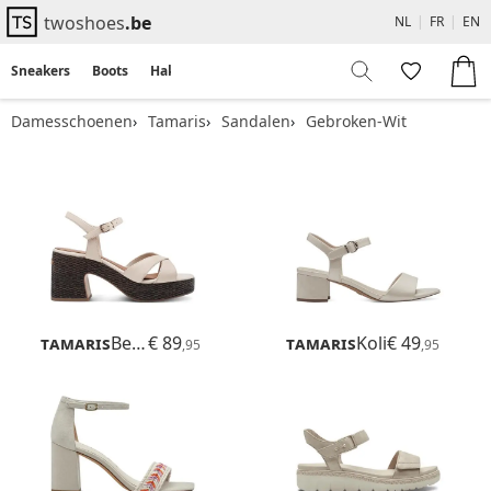
twoshoes
.be
NL
|
FR
|
EN
Sneakers
Boots
Hakken
Flats
Sandalen
Damesschoenen
Tamaris
Sandalen
Gebroken-Wit
Tamaris
Belladonna
€ 89
Tamaris
Koli
€ 49
,95
,95