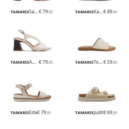
Tamaris
Sadira
€ 79
Tamaris
Karlie
€ 89
,95
,95
Tamaris
Ambada
€ 79
Tamaris
Toffy
€ 59
,95
,95
Tamaris
Eda
€ 79
Tamaris
Judit
€ 69
,95
,95