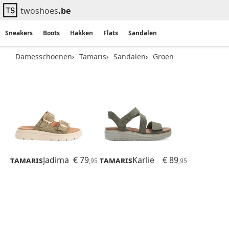
twoshoes
.be
Sneakers
Boots
Hakken
Flats
Sandalen
Damesschoenen
Tamaris
Sandalen
Groen
Tamaris
Jadima
€ 79
Tamaris
Karlie
€ 89
,95
,95