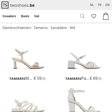
twoshoes
.be
NL
|
FR
|
EN
Sneakers
Boots
Hakken
Flats
Sandalen
Damesschoenen
Tamaris
Sandalen
Wit
Tamaris
Meliah
€ 59
Tamaris
Paola
€ 69
,95
,95