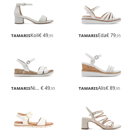
Tamaris
Koli
€ 49
Tamaris
Eda
€ 79
,95
,95
Tamaris
Nirmala
€ 49
Tamaris
Alis
€ 89
,95
,95