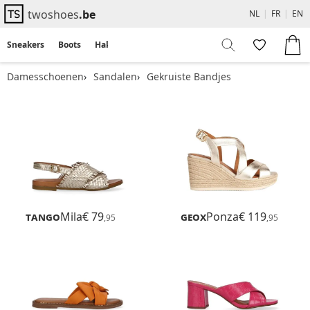
twoshoes
.be
NL
|
FR
|
EN
Sneakers
Boots
Hakken
Flats
Sandalen
Damesschoenen
Sandalen
Gekruiste Bandjes
Tango
Mila
€ 79
Geox
Ponza
€ 119
,95
,95