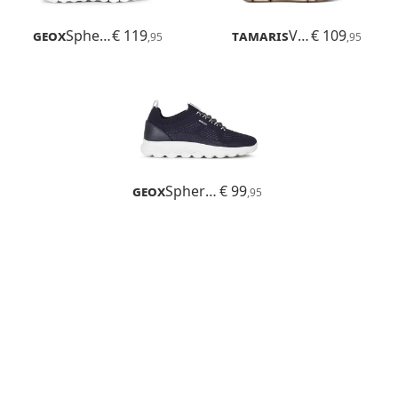
Geox
Spherica Actif
€ 119
Tamaris
Vinny
€ 109
,95
,95
Geox
Spherica
€ 99
,95