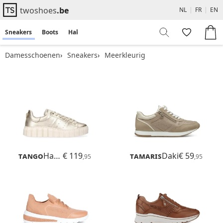
twoshoes
.be
NL
|
FR
|
EN
Sneakers
Boots
Hakken
Flats
Sandalen
Damesschoenen
Sneakers
Meerkleurig
Tango
Harper
€ 119
Tamaris
Daki
€ 59
,95
,95