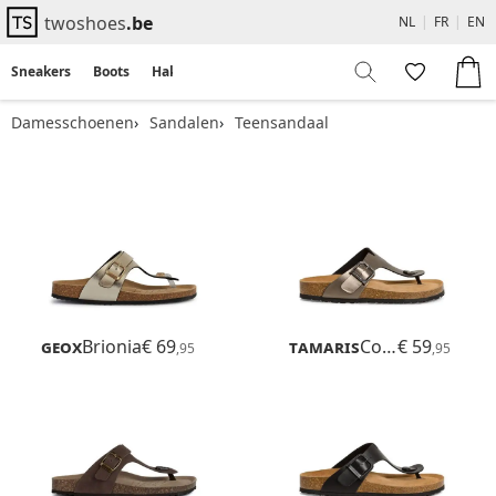
twoshoes
.be
NL
|
FR
|
EN
Sneakers
Boots
Hakken
Flats
Sandalen
Damesschoenen
Sandalen
Teensandaal
Geox
Brionia
€ 69
Tamaris
Corra
€ 59
,95
,95