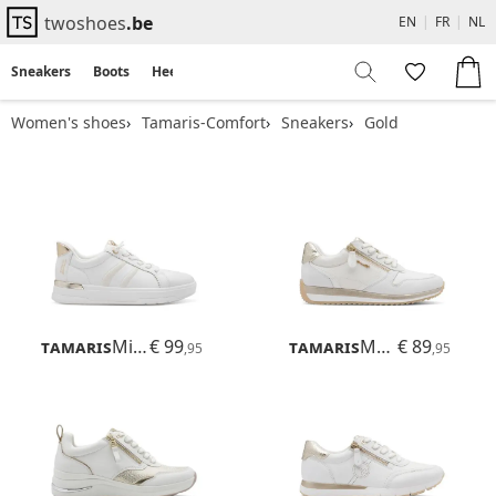
twoshoes
.be
EN
|
FR
|
NL
Sneakers
Boots
Heels
Flats
Sandals
Women's shoes
Tamaris-Comfort
Sneakers
Gold
Tamaris
Milly
€ 99
Tamaris
Mona
€ 89
,95
,95