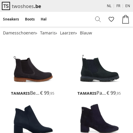
twoshoes
.be
NL
|
FR
|
EN
Sneakers
Boots
Hakken
Flats
Sandalen
Damesschoenen
Tamaris
Laarzen
Blauw
Tamaris
Belin
€ 99
Tamaris
Papaw
€ 99
,95
,95