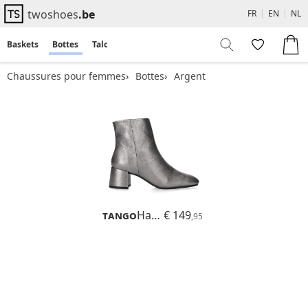
twoshoes
.be
FR
|
EN
|
NL
Baskets
Bottes
Talons
Flats
Sandales
Chaussures pour femmes
Bottes
Argent
Tango
Harlow
€ 149
,95