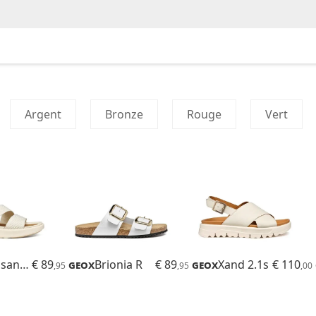
Argent
Bronze
Rouge
Vert
Climasandal Sprt
€ 89
Geox
Brionia R
€ 89
Geox
Xand 2.1s
€ 110
,95
,95
,00