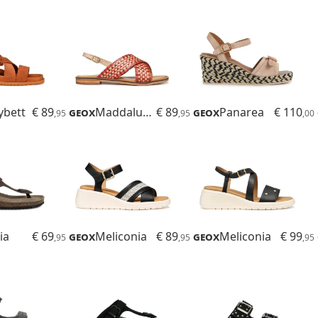
ybett
€ 89
Geox
Maddalusiac
€ 89
Geox
Panarea
€ 110
,95
,95
,00
ia
€ 69
Geox
Meliconia
€ 89
Geox
Meliconia
€ 99
,95
,95
,95