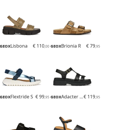
Geox
Lisbona
€ 110
Geox
Brionia R
€ 79
,00
,95
Geox
Flextride S
€ 99
Geox
Adacter S B
€ 119
,95
,95