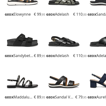
Geox
Elowynne
€ 99
Geox
Adelash
€ 110
Geox
,95
,00
Geox
Sandybett High
€ 89
Geox
Adelash
€ 110
Geox
Adel
,95
,00
Geox
Maddalusiac
€ 89
Geox
Sandal Vega
€ 79
Geox
Aurel
,95
,95