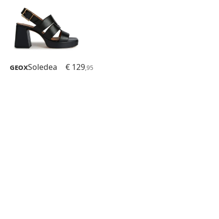
Geox
Soledea
€ 129
,95