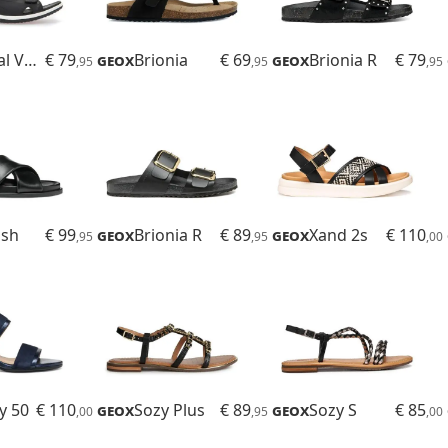
Sandal Vega
€ 79
Geox
Brionia
€ 69
Geox
Brionia R
€ 79
,95
,95
,95
ash
€ 99
Geox
Brionia R
€ 89
Geox
Xand 2s
€ 110
,95
,95
,00
y 50
€ 110
Geox
Sozy Plus
€ 89
Geox
Sozy S
€ 85
,00
,95
,00