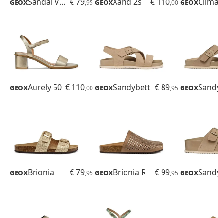
Geox
Sandal Vega
€ 79
Geox
Xand 2s
€ 110
Geox
,95
,00
Geox
Aurely 50
€ 110
Geox
Sandybett
€ 89
Geox
Sand
,00
,95
Geox
Brionia
€ 79
Geox
Brionia R
€ 99
Geox
,95
,95