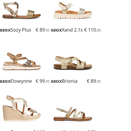
Geox
Sozy Plus
€ 89
Geox
Xand 2.1s
€ 110
,95
,00
Geox
Elowynne
€ 99
Geox
Brionia
€ 89
,95
,95