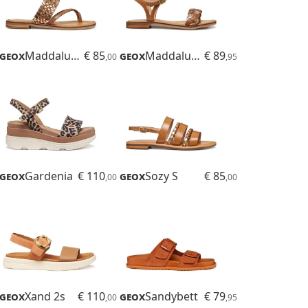
Geox
Maddalusiac
€ 85
Geox
Maddalusiac
€ 89
,00
,95
Geox
Gardenia
€ 110
Geox
Sozy S
€ 85
,00
,00
Geox
Xand 2s
€ 110
Geox
Sandybett
€ 79
,00
,95