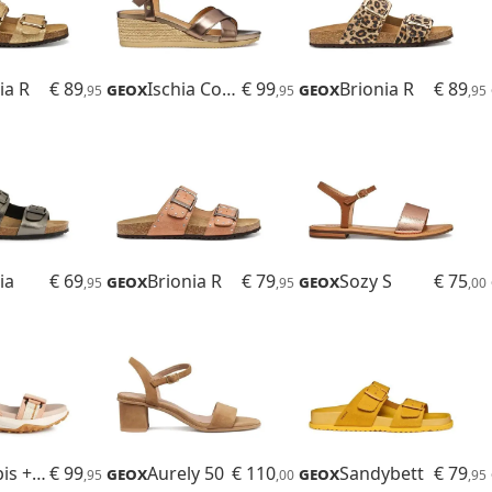
ia R
€ 89
Geox
Ischia Corda
€ 99
Geox
Brionia R
€ 89
,95
,95
,95
ia
€ 69
Geox
Brionia R
€ 79
Geox
Sozy S
€ 75
,95
,95
,00
Sorapis + Grip
€ 99
Geox
Aurely 50
€ 110
Geox
Sandybett
€ 79
,95
,00
,95