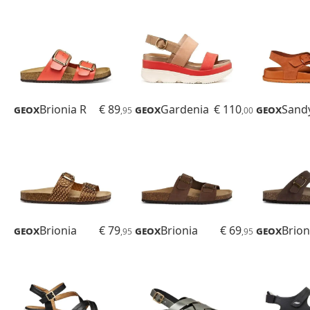
Geox
Brionia R
€ 89
Geox
Gardenia
€ 110
Geox
Sand
,95
,00
Geox
Brionia
€ 79
Geox
Brionia
€ 69
Geox
Brion
,95
,95