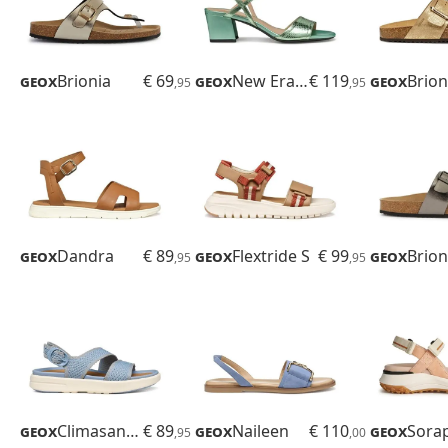
Geox
Brionia
€ 69
Geox
New Eraklia 50
€ 119
Geox
Brion
,95
,95
Geox
Dandra
€ 89
Geox
Flextride S
€ 99
Geox
Brion
,95
,95
Geox
Climasandal Sprt
€ 89
Geox
Naileen
€ 110
Geox
,95
,00