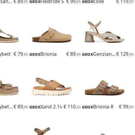
Climasandal Sprt
€ 89
Geox
Flextride S
€ 99
Geox
Eolie
€ 119
,95
,95
,95
ybett
€ 79
Geox
Brionia
€ 89
Geox
Genziana Mid
€ 129
,95
,95
,95
Sandybett High
€ 89
Geox
Xand 2.1s
€ 110
Geox
Brionia R
€ 99
,95
,00
,95