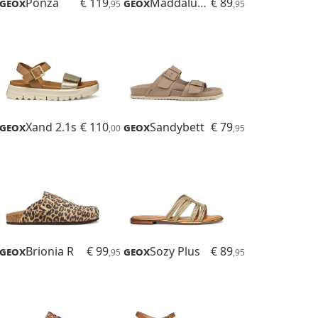
Geox
Ponza
€ 119
Geox
Maddalusiac
€ 89
,95
,95
Geox
Xand 2.1s
€ 110
Geox
Sandybett
€ 79
,00
,95
Geox
Brionia R
€ 99
Geox
Sozy Plus
€ 89
,95
,95