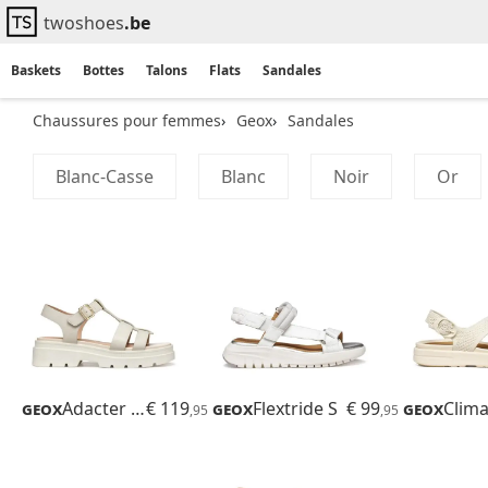
twoshoes
.be
Baskets
Bottes
Talons
Flats
Sandales
Chaussures pour femmes
Geox
Sandales
Blanc-Casse
Blanc
Noir
Or
Geox
Adacter S B
€ 119
Geox
Flextride S
€ 99
Geox
,95
,95