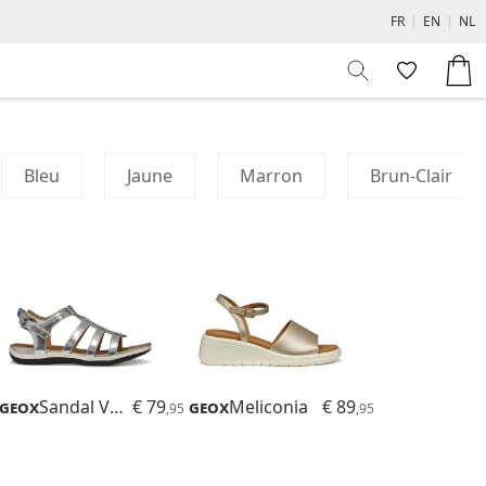
FR
|
EN
|
NL
Bleu
Jaune
Marron
Brun-Clair
Geox
Sandal Vega
€ 79
Geox
Meliconia
€ 89
,95
,95