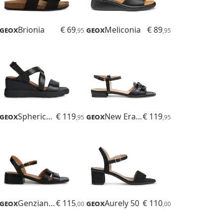
Geox
Brionia
€ 69
Geox
Meliconia
€ 89
,95
,95
Geox
Spherica Ec6
€ 119
Geox
New Eraklia 15
€ 119
,95
,95
Geox
Genziana 30
€ 115
Geox
Aurely 50
€ 110
,00
,00