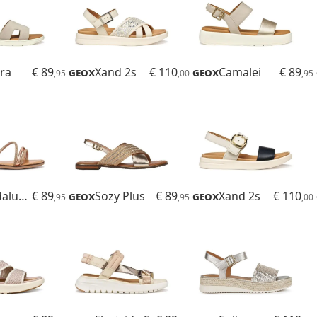
ra
€ 89
Geox
Xand 2s
€ 110
Geox
Camalei
€ 89
,95
,00
,95
Maddalusiac
€ 89
Geox
Sozy Plus
€ 89
Geox
Xand 2s
€ 110
,95
,95
,00