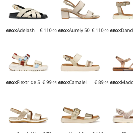
Geox
Adelash
€ 110
Geox
Aurely 50
€ 110
Geox
Dand
,00
,00
Geox
Flextride S
€ 99
Geox
Camalei
€ 89
Geox
,95
,95