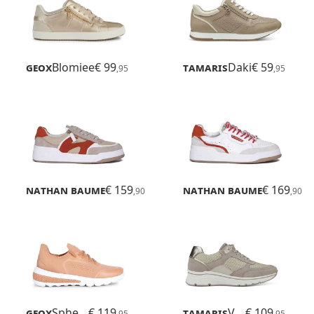
Geox
Blomiee
€ 99
Tamaris
Daki
€ 59
,95
,95
Nathan Baume
Sport
€ 159
Nathan Baume
Sport
€ 169
,90
,90
Geox
Spherica Actif
€ 119
Tamaris
Vinny
€ 109
,95
,95