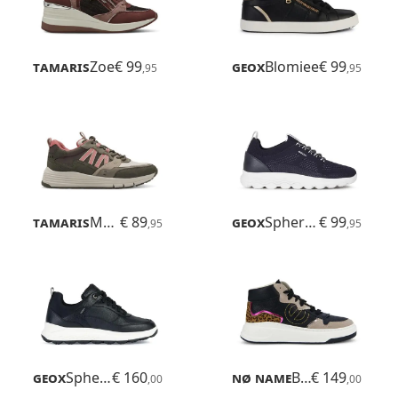
Tamaris
Zoe
€ 99
Geox
Blomiee
€ 99
,95
,95
Tamaris
Marla
€ 89
Geox
Spherica
€ 99
,95
,95
Geox
Spherica 4x4 B Abx
€ 160
Nø Name
Bridget Mid
€ 149
,00
,00