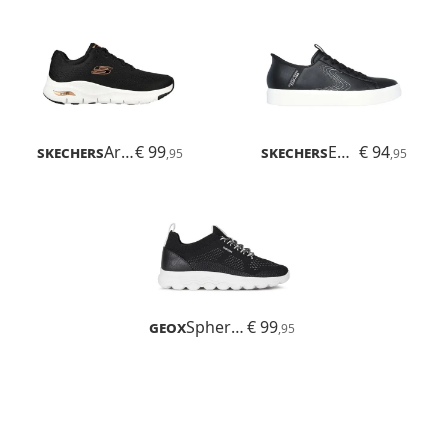
Skechers
Arch Fit
€ 99
Skechers
Eden LX
€ 94
,95
,95
Geox
Spherica
€ 99
,95