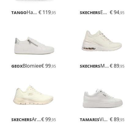
Tango
Harper
€ 119
Skechers
Eden LX
€ 94
,95
,95
Geox
Blomiee
€ 99
Skechers
Million Air
€ 89
,95
,95
Skechers
Arch Fit
€ 99
Tamaris
Violetta
€ 89
,95
,95