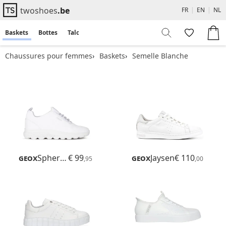
twoshoes
.be
FR
|
EN
|
NL
Baskets
Bottes
Talons
Flats
Sandales
Chaussures pour femmes
Baskets
Semelle Blanche
Geox
Spherica
€ 99
Geox
Jaysen
€ 110
,95
,00