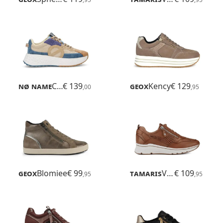
Nø Name
Carter Runner
€ 139
Geox
Kency
€ 129
,00
,95
Geox
Blomiee
€ 99
Tamaris
Vinny
€ 109
,95
,95