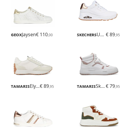
Geox
Jaysen
€ 110
Skechers
UNO
€ 89
,00
,95
Tamaris
Elysian
€ 89
Tamaris
Skylar
€ 79
,95
,95