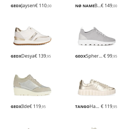
Geox
Jaysen
€ 110
Nø Name
Bridget Mid
€ 149
,00
,00
Geox
Desya
€ 139
Geox
Spherica
€ 99
,95
,95
Geox
Ilde
€ 119
Tango
Harper
€ 119
,95
,95