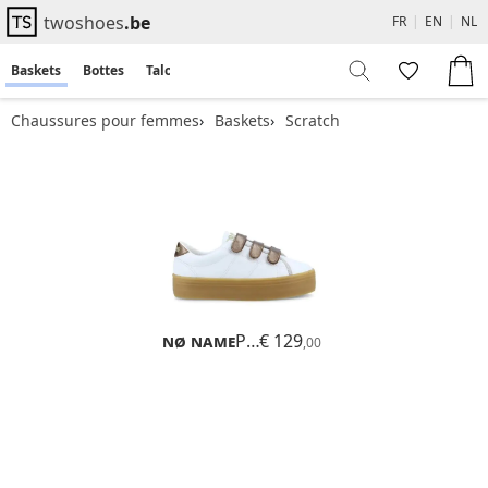
twoshoes
.be
FR
|
EN
|
NL
Baskets
Bottes
Talons
Flats
Sandales
Chaussures pour femmes
Baskets
Scratch
Nø Name
Plato M Straps
€ 129
,00