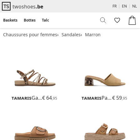
twoshoes
.be
FR
|
EN
|
NL
Baskets
Bottes
Talons
Flats
Sandales
Chaussures pour femmes
Sandales
Marron
Tamaris
Gabriella
€ 64
Tamaris
Paola
€ 59
,95
,95