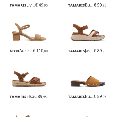
Tamaris
Livian
€ 49
Tamaris
Buela
€ 59
,95
,95
Geox
Aurely 50
€ 110
Tamaris
Jasmin
€ 89
,00
,95
Tamaris
Elsa
€ 89
Tamaris
Buela
€ 59
,95
,95