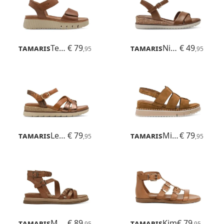
Tamaris
Tessa
€ 79
Tamaris
Nirmala
€ 49
,95
,95
Tamaris
Leanna
€ 79
Tamaris
Michi
€ 79
,95
,95
Tamaris
Mella
€ 89
Tamaris
Kim
€ 79
,95
,95