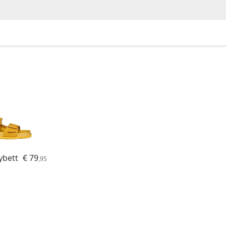
ybett
€ 79
,95