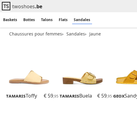
twoshoes
.be
Baskets
Bottes
Talons
Flats
Sandales
Chaussures pour femmes
Sandales
Jaune
Tamaris
Toffy
€ 59
Tamaris
Buela
€ 59
Geox
Sand
,95
,95