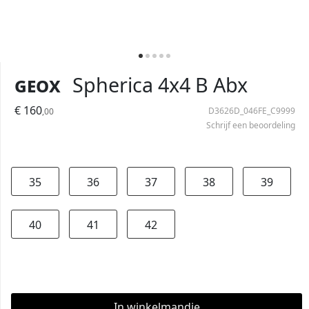
Geox
Spherica 4x4 B Abx
€ 160
D3626D_046FE_C9999
,00
Schrijf een beoordeling
35
36
37
38
39
40
41
42