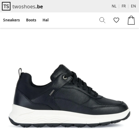
twoshoes
.be
NL
|
FR
|
EN
Sneakers
Boots
Hakken
Flats
Sandalen