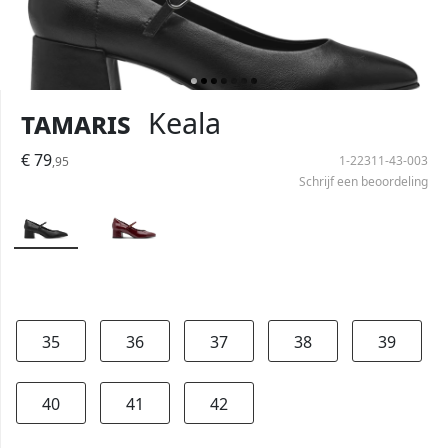
Tamaris
Keala
€ 79
1-22311-43-003
,95
Schrijf een beoordeling
35
36
37
38
39
40
41
42