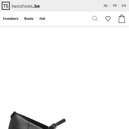
twoshoes
.be
NL
|
FR
|
EN
Sneakers
Boots
Hakken
Flats
Sandalen