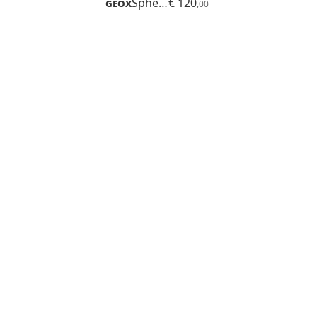
Geox
Spherica Ec1 B
€ 120
,00