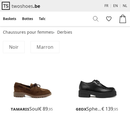
twoshoes
.be
FR
|
EN
|
NL
Baskets
Bottes
Talons
Flats
Sandales
Chaussures pour femmes
Derbies
Noir
Marron
Tamaris
Soul
€ 89
Geox
Spherica Ec7
€ 139
,95
,95