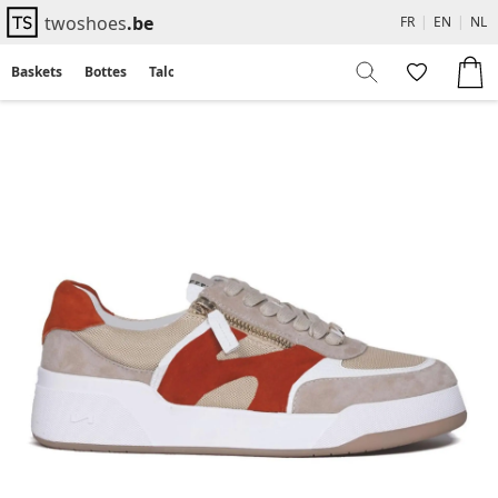
twoshoes
.be
FR
|
EN
|
NL
Baskets
Bottes
Talons
Flats
Sandales