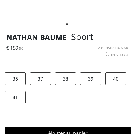
Nathan Baume
Sport
€ 159
231-NS02-04-NAR
,90
Écrire un avis
36
37
38
39
40
41