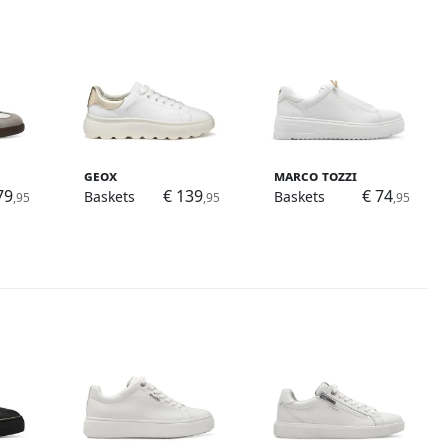
Geox
Marco Tozzi
79
€ 139
€ 74
Baskets
Baskets
,95
,95
,95