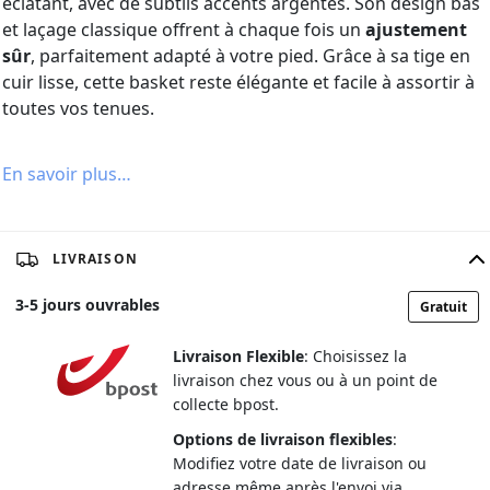
éclatant, avec de subtils accents argentés. Son design bas
et laçage classique offrent à chaque fois un
ajustement
sûr
, parfaitement adapté à votre pied. Grâce à sa tige en
cuir lisse, cette basket reste élégante et facile à assortir à
toutes vos tenues.
En savoir plus…
LIVRAISON
3
-
5
jours ouvrables
Gratuit
Livraison Flexible
: Choisissez la
livraison chez vous ou à un point de
collecte bpost.
Options de livraison flexibles
:
Modifiez votre date de livraison ou
adresse même après l'envoi via