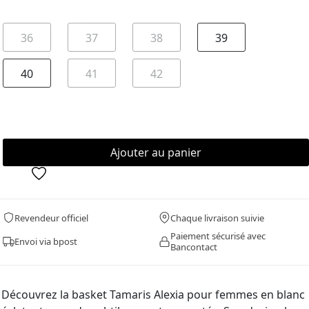
36
37
38
39
40
41
42
Revendeur officiel
Chaque livraison suivie
Paiement sécurisé avec
Envoi via bpost
Bancontact
Découvrez la basket Tamaris Alexia pour femmes en blanc