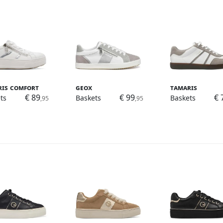
ris Comfort
Geox
Tamaris
€ 89
€ 99
€ 
ts
Baskets
Baskets
,95
,95