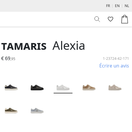
FR
|
EN
|
NL
Tamaris
Alexia
€ 69
1-23724-42-171
,95
Écrire un avis